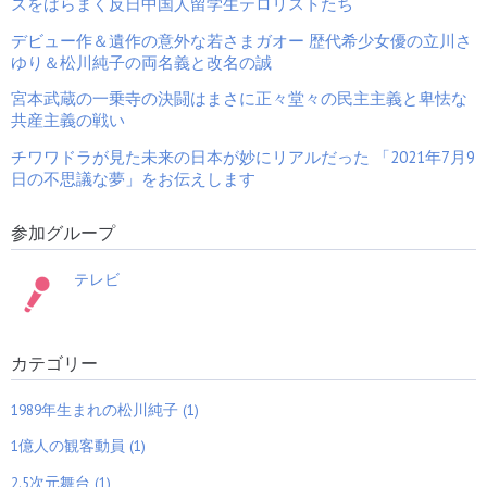
ズをばらまく反日中国人留学生テロリストたち
デビュー作＆遺作の意外な若さまガオー 歴代希少女優の立川さ
初恋宣言「旧統一教会」≒
正和のある愛の仇？「おの
ゆり＆松川純子の両名義と改名の誠
ゲイノウ相思相愛 両信者
れ討たん松竹殿！」 「時代
「タマ剥き」と音を無くし
劇排斥→視聴率0パーセン
宮本武蔵の一乗寺の決闘はまさに正々堂々の民主主義と卑怯な
た脱教＆アレ⇒半世紀・藤
ト邁進の韓国ドラマ強靭ご
岡弘の三姉妹＋α
り押し」受信料を噛み砕く
共産主義の戦い
「犬HK」暴走族が辛抱タマ
ラン「ただちに首をあげろ
チワワドラが見た未来の日本が妙にリアルだった 「2021年7月9
と声がする」
日の不思議な夢」をお伝えします
テレビドラマ界のシークレ
「映画を極めろ一直線女子
参加グループ
ット厳守 東宝と東映の公武
の裏道ばやり」開設のお知
合体の証拠を紐解く
らせ
テレビ
カテゴリー
中国共産党テンセント新作
詐欺動画や反日動画作成で
ゲームアプリの横文字の皮
批判の中国AI動画作成バイ
1989年生まれの松川純子 (1)
を破ると「凶暴赤旗獣と子
トダンスの「Seedance
分キムチ野郎が飛び出し
2.0」を1時間30分程の大宣
た」売国角川ニコニコやア
伝したコレコレ
1億人の観客動員 (1)
ニメ声優や中華MC
「Seedance 2.0＝中国」コ
メント完全スルーの案件疑
2.5次元舞台 (1)