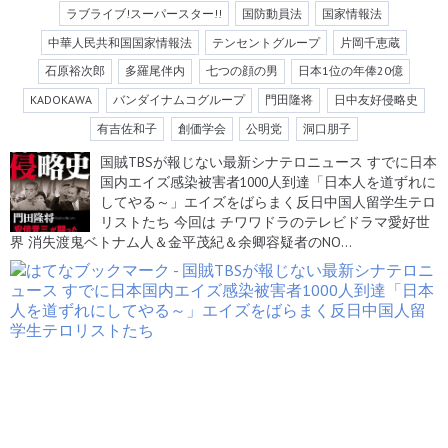
ラブライブ!スーパースター!!
国防動員法
国家情報法
中華人民共和国国家情報法
テンセントグループ
片岡千恵蔵
日本人に魂を刻んだ100年
目 テレビドラマ歴代『紫頭
石原裕次郎
多羅尾伴内
七つの顔の男
日本1位の年俸20億
巾』登場 最初にまつわる
「鯉」の57歳から６１歳の
KADOKAWA
バンダイナムコグループ
門田隆将
日中友好侵略史
ナゾ 赤穂浪士老夫婦の「笑
って死のうぞ」
有吉佐和子
創価学会
公明党
洞口朋子
国賊TBSが報じない最新シナテロニュース すでに日本
国内エイズ感染被害者1000人到達「日本人を道ずれに
マスメディアが取り上げな
売国アニメウォッチ2023年
してやる～」エイズをばらまく反日中国人留学生テロ
い渡辺邦男映画伝説 本当大
1月号 壺なのか？あにまい
リストたち 今回は チワワドラのテレビドラマ愛好世
巨匠伝説の数々功績に迫れ
「お兄ちゃんはおしまい」
の背後に韓国人400名 スク
界 消失渡鬼ベトナム人＆金平茂紀＆余卿容疑者のNO…
エニのニーアは実質中国ア
ニメ 監督・王麗花は日本の
皮を被ったテンセントアニ
メ
新撰組テレビドラマ珍々競
【動画7】「坊やだから
演 3名製作者 3役映画巨匠
さ」無恥無関心が招く中韓
ドラマ侵略手引き 中国人80
韓国人20の外資比率100に
よるマスゴミ支配恐怖