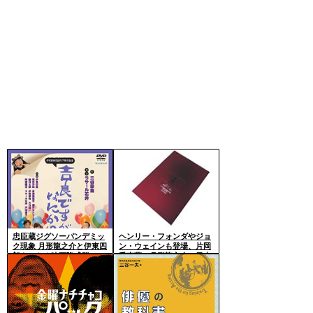
忠臣蔵ジグソーパンデミッ
ヘンリー・フォンダやジョ
ク現象 月形龍之介と伊東四
ン・ウェインも登場、片岡
朗をつなぐ映画隆盛群
千恵蔵、月形龍之介と日本
アカデミー賞の前身の”牧
野省三賞”の存在