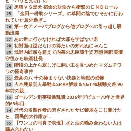
ビ『パリピ孔明』の...
黒猫ＶＳ黒犬 宿命の対決から衝撃のＥＮＤロール
24
「金田一耕助シリーズ」の草間の陰でひそかに行わ
25
『カノジョも彼女』の手塚
アカデミー賞の崩壊超加速
れていた意外過ぎ...
プロ哀みと虎ノ門ニュース
とポリコレアカデミー賞の
の8月19日の中韓危険が共
急激顔 日本映画は最盛期に
第一次アメーバブログから他ブログへの引っ越し騒
26
鳴 巨匠手塚治虫が泣き姿が
アカデミー賞から完全無視
動没発
見えた時に救世主高市早苗
の大冷遇を受けてきた
とメイドラゴン
あの世に行かなければ大罪を学ばない君
27
初対面は謎だらけの得たいの知れぬにゃんこ
28
浅野内匠頭を超えて内幕の忠臣蔵千姿万態 岡部美濃
29
守役から映画社長...
ナニコノ超ポリコレ！これ
第95回米国アカデミー賞 モ
階段の上から寂しげに飼い主を見つめたマダムチワ
30
がグローバルイラン現実だ
ンローはもろく沈んだ「60
米国の韓国移民大量支援の
歳女性という概念」をぶち
ワの怪奇事件
売国奴ソニー マギー・カン
壊した女優と「穴であるマ
最高の八 十の極まりない快楽と地獄の恐怖
「世界中の韓国人に捧げま
ス」 映画111本主演64本の
31
す」 外資60.6%の超売モン
「あゝ偉大なトニー・カー
吉本興業芸人暴動＆SMAP解散＆NGT48騒動交差 90
32
にブランするコ第98回アカ
ティス」
デミー賞2部門「KP...
年前の親...
ゴールデン刑事猛進乱舞 2026年デビュー70年と世界
33
的65年目...
中国人５０名韓国人１１名
数十の功績の前例稀なる44
日本顔の中国アニメ『彼女
歳の若さで逝去した左側巨
歴代の名製作者の閉ざされたサビ鍵扉をこじ開けた
34
もカノジョ』 日本人が知
匠の真実 破天荒俳優の先駆
ら、国民的大作家が...
るべき日本アニメ最悪の事
態と侵略が同時進行中
【ワンコの写真で表現】水と油の噛み合わない人は
35
噛み合わない