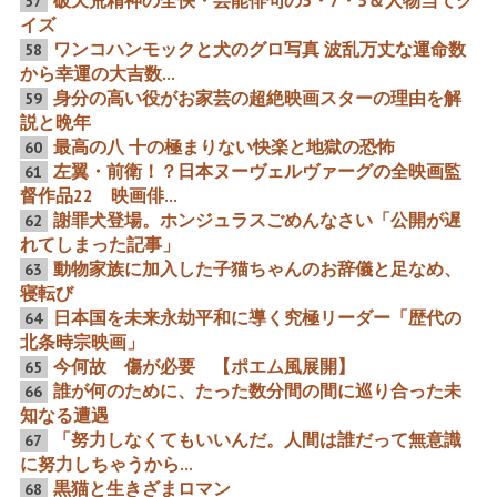
破天荒精神の全快・芸能俳句の5・7・5＆人物当てク
57
イズ
ワンコハンモックと犬のグロ写真 波乱万丈な運命数
58
から幸運の大吉数...
売国映画ウォッチ２０２
「第91回アカデミー賞」 大
３．２月号 過去に在日〇
量黒人たちとマハーシャ
身分の高い役がお家芸の超絶映画スターの理由を解
59
〇人をカミングアウトした
ラ・アリ 抱き合うワケ有中
男を大作家の池波正太郎の
年男性2人2組登壇
説と晩年
生誕１００年の記念映画の
最高の八 十の極まりない快楽と地獄の恐怖
60
主演に起用の問題 『レジェ
ンド＆バタフライ』は整形
左翼・前衛！？日本ヌーヴェルヴァーグの全映画監
61
がお家芸の韓国の宣伝の疑
督作品22 映画俳...
惑
謝罪犬登場。ホンジュラスごめんなさい「公開が遅
62
いーヤーンの！これぞ合理
映画出演数440本の高倉健
れてしまった記事」
的な背乗り”アカデミー賞
と菅原文太の没後10年特集
動物家族に加入した子猫ちゃんのお辞儀と足なめ、
63
の中国支配実現”初のオン
の大全容 127プラス68の巨
ナだらけのアカデミー賞授
星から67つの輝きの訳
寝転び
賞式番組に関西弁が轟いた
日本国を未来永劫平和に導く究極リーダー「歴代の
末路「猿」も「橋」もフワ
64
フワ浮かんだ
北条時宗映画」
今何故 傷が必要 【ポエム風展開】
65
誰が何のために、たった数分間の間に巡り合った未
66
千恵蔵の前に千恵蔵なし千
ある3つ人生と4つの人生＋
知なる遭遇
恵蔵の後に千恵蔵なし 東谷
3人4つの名曲 NHKは千恵蔵
義和のガーシーchの綾野
の生誕120年を祝ってい
「努力しなくてもいいんだ。人間は誰だって無意識
67
よ！真剣佑！柏木よ！御大
た？ 2023年12月19日の深
に努力しちゃうから...
のNHKのアノ言葉を聞け
夜３時台の劇場のアレ
黒猫と生きざまロマン
68