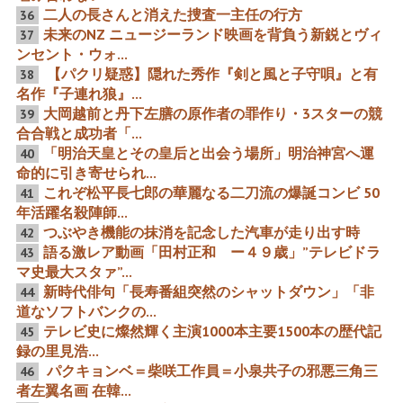
二人の長さんと消えた捜査一主任の行方
36
未来のNZ ニュージーランド映画を背負う新鋭とヴィ
37
ンセント・ウォ...
【パイ含む写真8枚】第98
売国アニメウォッチ２０２
回アカデミー賞の突如消え
３年５月号 朝鮮人７０名大
【パクリ疑惑】隠れた秀作『剣と風と子守唄』と有
38
た中国人会長 イーサン・ホ
規模動員「アイドルマスタ
名作『子連れ狼』...
ークが語るポリコレNOのハ
ー シンデレラガールズ
ンフリー・ボガートとバス
U149」に反日三国人１００
大岡越前と丹下左膳の原作者の罪作り・3スターの競
39
ター・キートン発言 ぷるん
名判明を徹底解説
揺れアフ系女優の超デカ乳
合合戦と成功者「...
＆飛び乳＆横乳見え＆赤
「明治天皇とその皇后と出会う場所」明治神宮へ運
40
旗...
命的に引き寄せられ...
裏側の「爆発的繁栄 1年間
「why何故に信じられるの
これぞ松平長七郎の華麗なる二刀流の爆誕コンビ 50
41
の観客動員1000万人が4
か」（by趙）”TikTok宣伝
年活躍名殺陣師...
作」
奴は全員中国工作員”
TikTok＝バイトダンスの中
つぶやき機能の抹消を記念した汽車が走り出す時
42
国共産党員数千人と判明
語る激レア動画「田村正和 ー４９歳」”テレビドラ
43
バイトダンス上級管理職に
共産党員130人 バイトダ
マ史最大スタァ”...
ンス日本に数百名...
新時代俳句「長寿番組突然のシャットダウン」「非
44
道なソフトバンクの...
第98回アカデミー賞授賞
実は真っ赤なブルーアーカ
テレビ史に燦然輝く主演1000本主要1500本の歴代記
45
式”18スターの追悼”限定公
イブ「OPの写真11枚の李
録の里見浩...
開15分08秒に噛み付く CC
衡達の刺客の中国人11名」
とBBの評価のすれ違い 某
アニメ業界やゲーム業界や
パクキョンベ＝柴咲工作員＝小泉共子の邪悪三角三
46
大名優「真実かどうかは関
声優業界へ中国の浸透工作
係ない 何を信じて生きるか
が着実に進んでいる危険な
者左翼名画 在韓...
だ。人は本来善良なもの
現実②