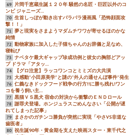
片岡千恵蔵生誕１２０年 騒然の名匠・巨匠以外のコ
69
ンビ ジャニーズ...
生首しっぽが動き出すパラパラ漫画風「恐怖顔面攻
70
『第90回米アカデミー賞』
鉄道刑事ドラマ形成 定着し
撃！！」
映画評論家まさかの生放送
ていた概念と異なる新しい
でチン○発言と無冠の生涯
概念
夢と現実をさまようマダムチワワが寄せるほのかな
71
帝王回避の瞬間
純情
動物家族に加入した子猫ちゃんのお辞儀と足なめ、
72
寝転び
ナベタケ最大ギャップ珍成功例と彼女の胸部どアッ
73
プ ドラマ「アタッ...
栄光と没落を秘めた映画ス
第96回アカデミー賞 日本映
ターと世界・日本歴代1位
画2部門受賞躍進だと「極
【グロ注意】ラッコワンコとミミズの大共演
74
記録を持つ東映の大巨匠
偏りガオー」のホラを吹く
大感動”小田原美学”と謎の”外人の通せんぼ事件”発生
75
マス共 全肯定の落とし穴
親分と子分の関係強化と日
仁義なきドックフード戦争の行方!!に勝ち残れ!ワン
76
本植民地化の恐怖
コを養う飼い主...
黒猫ＶＳ黒犬 宿命の対決から衝撃のＥＮＤロール
77
謝罪犬登場。ホンジュラスごめんなさい「公開が遅
78
れてしまった記事」
歴代5大映画俳優と30作以
映画女優入江たか子の絶頂
上で共演の希少名優 映画
大星の片岡千恵蔵と田中絹
まさかのガチンコ勝負が突然に実現「やさVS非道な
79
460作の原健策と7大巨匠の
代 巨匠溝口健二と交遊
歯医者」
大映画音楽家
祝生誕90年・黄金期を支えた映画スター・東千代之
80