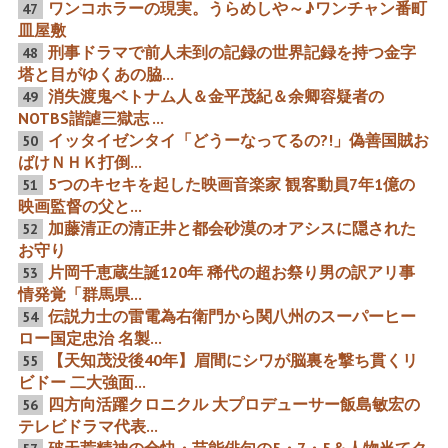
ワンコホラーの現実。うらめしや～♪ワンチャン番町
47
だ。誇り勇気美徳すれ...
皿屋敷
刑事ドラマで前人未到の記録の世界記録を持つ金字
48
3競合覇者が26年間16度＆7
「嘘と誠」西城秀樹の死真
塔と目がゆくあの脇...
度の大役でテレビに残した
実 マスコミ報道がまたやら
もの
かした嘘
消失渡鬼ベトナム人＆金平茂紀＆余卿容疑者の
49
NOTBS諧謔三獄志 ...
イッタイゼンタイ「どうーなってるの?!」偽善国賊お
50
ばけＮＨＫ打倒...
5つのキセキを起した映画音楽家 観客動員7年1億の
51
映画監督の父と...
スター発掘、映画にまつわ
裏話・久米宏に赤川次郎、
加藤清正の清正井と都会砂漠のオアシスに隠された
る生誕・没後・デビュー
伏見扇太郎から吉川英治、
52
片岡千恵蔵の息子、植木基
お守り
晴
片岡千恵蔵生誕120年 稀代の超お祭り男の訳アリ事
53
情発覚「群馬県...
伝説力士の雷電為右衛門から関八州のスーパーヒー
54
ロー国定忠治 名製...
【天知茂没後40年】眉間にシワが脳裏を撃ち貫くリ
55
無職英雄監督 無職で可愛い
ギネス記録を巡る「男はつ
子供たちと美人妻の極楽創
らいよ!」VS「忠臣蔵」「鞍
ビドー 二大強面...
作漬け人生
馬天狗」＆紅白 倉木麻衣VS
四方向活躍クロニクル 大プロデューサー飯島敏宏の
56
新世代のアニソン女王LiSA
テレビドラマ代表...