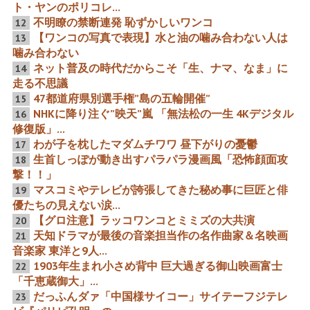
ト・ヤンのポリコレ...
不明瞭の禁断連発 恥ずかしいワンコ
12
【ワンコの写真で表現】水と油の噛み合わない人は
13
4大巨匠へ襲いかかるテレ
【第97回アカデミー賞】1
ビドラマの荒波と砂嵐
人超大差の3パイ（参拝）
噛み合わない
対決2025 こぼれそう落ち
ネット普及の時代だからこそ「生、ナマ、なま」に
14
そうな絶頂時のおっぱい女
性の正体 横に盛り上がる巨
走る不思議
乳 ラララ乳がない！大いな
47都道府県別選手権”島の五輪開催”
る貧乳スター絶賛大成長中
15
NHKに降り注ぐ”映天”嵐 「無法松の一生 4Kデジタル
16
修復版」...
わが子を枕したマダムチワワ 昼下がりの憂鬱
高倉健も恐るべきこの男の
「回想・田村正和伝説２」
17
源流の一部の川の流れであ
おば様たちが襲った正和VS
生首しっぽが動き出すパラパラ漫画風「恐怖顔面攻
18
ったのだ！
長嶋茂雄は完敗？祖母ドア
ップの衝撃 兄の田村登司磨
撃！！」
さんと愛娘さきちゃん成城
マスコミやテレビが誇張してきた秘め事に巨匠と俳
19
学園の恩師の金さん
優たちの見えない涙...
【グロ注意】ラッコワンコとミミズの大共演
20
天知ドラマが最後の音楽担当作の名作曲家＆名映画
21
没後30年新解釈 無冠の女王
武士道を貫け「残る夢と吐
音楽家 東洋と9人...
の映画女優美空ひばりの
く夢」「野心という名の夢
1903年生まれ小さめ背中 巨大過ぎる御山映画富士
22
「罪と罰」たち
の破滅」 ほんとうにあっ
た"映画人"栄光と没落リア
「千恵蔵御大」...
ル" 新旧の下剋上成り上が
だっふんダァ「中国様サイコー」サイテーフジテレ
りの無残
23