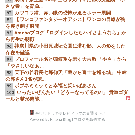
さな春」を背負...
カワコワ猫。赤い眼の恐怖が迫るホラー展開
93
【ワンコファンタジーオアシス】ワンコの目線が胸
94
3つの時代の大石内蔵助 歴
変幻対応力 「新選組ドラ
を突き刺す瞬間
代忠臣蔵映画を代表するト
マ」の好演につなげたお家
ップ３主演俳優集結
芸の演技
Amebaブログ『ログインしたらハイさようなら』か
95
ら再生の朝顔
神奈川県の小田原城址公園に潜む影。人の形をした
96
存在を確認
プロフィール名と頭領運を示す大吉数 「やさ」から
97
「やさしいなぁ ...
平成完結股旅祭 股旅二大ナ
千恵蔵御大VS天皇20年ぶり
ンバー2から浮上ナンバー1
再会 歴代名場面「遠山桜」
天下の若君長七郎仰天「蔵から富士を巡る城」 中韓
98
より真の映画愛を問う
初形成VS幻の吉川文学珍映
の郭さん2名が誘...
画
ボブネミミッミと幸福と災いばあさん
99
いったいぜんたい「どうーなってるの?!」 貴重ゴダ
100
ールと整形芸能...
戦前のスタープロダクショ
東京国立近代美術館フィル
チワワドラのテレビドラマの裏通りたち
ンと戦後重々独立映画 千恵
ムセンターの傍で撮影の不
Powered by
Hatena Blog
|
ブログを報告する
蔵と薩夫が右往左往すると
思議写真と残尿忠臣蔵映画
き
記事こぼれ話