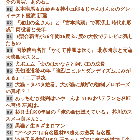
介の真実。あの石...
坂本龍馬＆近藤勇＆桂小五郎＆じゃんけん女のグレ
81
イテスト競演 新選...
国民的映画題材の重大任務
日本最大の映画スターと日
『遠山の金さん』と『宮本武蔵』で再浮上 時代劇形
82
役に立ち向かった男とその
本最大の名少女子役の親子
成千両役者と長年...
ライバルたち
全共演作
3競合覇者が26年間16度＆7度の大役でテレビに残し
83
たもの
国策映画名作『かくて神風は吹く』 北条時宗と元寇
84
大映四大スタ...
犬ポエム「命のはかなさと飼い主の成長」
85
なななんとっ！町山智浩が
「どうする拓哉」売国芸能
天知茂没後40年「強烈ニヒルとダンディズムよみが
86
主人公「生中継！第94回ア
ウォッチ2023年10月号 木
える」＋二丁拳銃...
カデミー賞受賞式」とあい
村拓哉を襲った性獣ごっく
ちトリエンナーレ 書類送検
ん喜多川「ＹＯＵ、悪役や
犬猫ドタバタ絵巻。犬が猫に禁断の強制プロポーズ
87
と在日の証拠動画
っちゃいなよ～」「主演で
散っちゃいなよ～」共謀隠
の真相？！
蔽常習犯マスゴミ 「拓哉危
あっちむき批判はいやーんよ NHKはベテランを名匠
88
うし」進撃の堺雅人
へ誇張 左翼は...
杉良太郎80年目の「俺の命は燃えている」 芥川のス
89
国民栄誉賞は過大評価!! 日
「金田一耕助シリーズ」の
スメ→良さん2...
本映画最大の黄金期の片岡
草間の陰でひそかに行われ
千恵蔵VS長谷川一夫の７ラ
ていた意外過ぎた名音楽家
黒猫と生きざまロマン
90
ウンド勝負
の攻防戦
"アベクス"は有名題材83越えの激異 有名題...
91
淡島千景生誕100年 三ちゃんゴマに命の炎燃焼「小
92