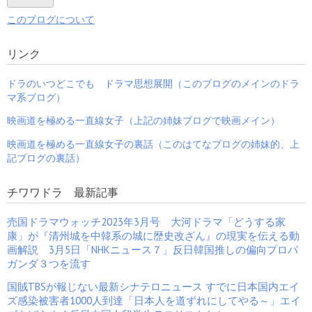
このブログについて
「回想・田村正和伝説３」
映画史転覆への序章・国民
自宅の庭で枯葉を燃やして
的NHK放送から膨大なヒッ
リンク
一人静かに過ごすのが好き
ト映画たちが作られていた
な僕は泣いちっち 「過去の
話をしちゃいけない」おぱ
ドラのいつどこでも ドラマ思想展開（このブログのメインのドラ
ぁAKANAGAKEIKO
マ系ブログ）
映画道を極める一直線女子（上記の姉妹ブログで映画メイン）
『四十八人目の男』と歴代
戦後の稲垣浩と黒澤明の東
映画道を極める一直線女子の裏話（このはてなブログの姉妹的、上
大石内蔵助ベスト3俳優と
宝のみの時代劇の監督数と
記ブログの裏話）
忠臣蔵映画記録に迫れ!!
電通の優遇証拠
チワワドラ 最新記事
売国ドラマウォッチ2023年3月号 大河ドラマ「どうする家
康」が『清州城を中韓系の城に歴史改ざん』の現実を伝える動
日本初の三羽烏から一匹が
在日超女優の忍者ハットリ
画解説 3月5日「NHKニュース７」反日韓国推しの偏向プロパ
飛び立ち時代劇の形成へ飛
くん汚染水 足元届ず反日中
ガンダ３つを流す
び込む 勝見庸太郎から大林
韓ソニーまっ青の5大名優
宣彦の松竹映画101年目の
の千恵蔵映画2000本驚人
真正
国賊TBSが報じない最新シナテロニュース すでに日本国内エイ
ズ感染被害者1000人到達「日本人を道ずれにしてやる～」エイ