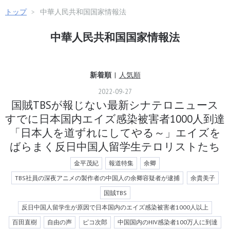
トップ
>
中華人民共和国国家情報法
無双男と競い滑り落ちてゆ
主演三島由紀夫とスタープ
く河部五郎の交差劇
ロダクション映画の成功者
中華人民共和国国家情報法
と傷つきながら模索した先
人たち
新着順
人気順
2022
-
09
-
27
【映画残念物語】テレビが
映画史上空前の大カップル
国賊TBSが報じない最新シナテロニュース
無視する松竹時代劇映画の
に大林宣彦介入 パイオニア
巨匠たちの秘め蜜をつっつ
の貫いた敬愛と尊敬
すでに日本国内エイズ感染被害者1000人到達
け
「日本人を道ずれにしてやる～」エイズを
ばらまく反日中国人留学生テロリストたち
金平茂紀
報道特集
余卿
上念司が伝えるTikTokはス
『鉄道公安36号』黄金期超
TBS社員の深夜アニメの製作者の中国人の余卿容疑者が逮捕
余貴美子
パイウェアアプリ完全同意
豪華五監督と「東映まんが
バカ若者が使い中国大嫌い
まつり」『ゾンビランドサ
国賊TBS
常識人が被害にあう現実 国
ガ』がつながる瞬間
内から全中国企業排除せよ
反日中国人留学生が原因で日本国内のエイズ感染被害者1000人以上
百田直樹
自由の声
ピコ次郎
中国国内のHIV感染者100万人に到達