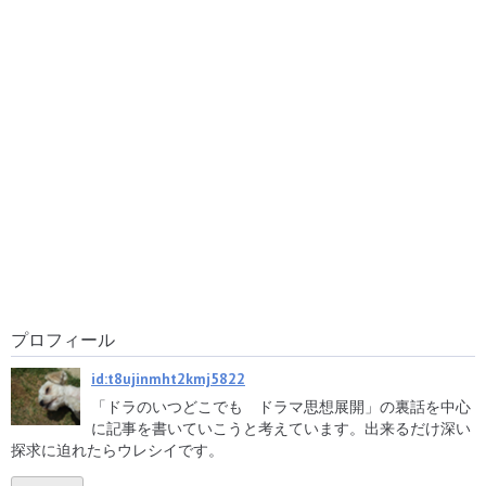
生誕１０１年目の二大千両
鍔鳴浪人の西梧郎とスペン
役者「朝寝ー朝酒ー大好き
サー・トレイシーの名作と
でー」「右手に怒りを左に
「天狗廻状」が顔出したと
愛を」腐ったテレビドラマ
き
界に国民の怒りと不満と爆
発させよ！！
大スター鶴田浩二の新撰組
第93回アカデミー賞の謎慈
ドラマの初の理由 最大ライ
善団体の史上初 伝説喜劇ス
バル三船敏郎を絡めた全時
ターロスコー・アーバック
代劇映画45作のミステリー
ルと喜劇王の絆
プロフィール
壮絶6時間5分 第93回米国
映画240作の歴代大脚本家
id:t8ujinmht2kmj5822
アカデミー賞の先見えぬ深
の八住利雄の知られざる扉
「ドラのいつどこでも ドラマ思想展開」の裏話を中心
夜の戦いドキュメント
を取り払う
に記事を書いていこうと考えています。出来るだけ深い
探求に迫れたらウレシイです。