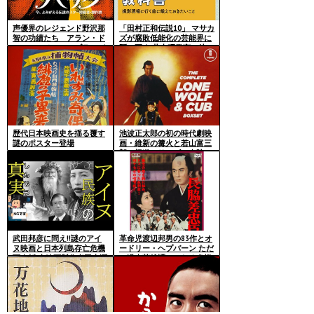
声優界のレジェンド野沢那
「田村正和伝説10」 マサカ
智の功績たち アラン・ド
ズが腐敗低能化の芸能界に
ロン～スペースコブラ～パ
問い正す 井上昭発言の彼
ックインミュージック
は”原色”じゃなくて”いろん
な色”の真意 Ｙコンビ「す
っぱい大作戦だろ」
歴代日本映画史を揺る覆す
池波正太郎の初の時代劇映
謎のポスター登場
画・維新の篝火と若山富三
郎の極道シリーズの奇跡の
クロスオーバー
武田邦彦に問え!!謎のアイ
革命児渡辺邦男の83作とオ
ヌ映画と日本列島存亡危機
ードリー・ヘプバーン ただ
百人斬 大映画製作者玉木潤
の過去英雄譚ではなく多様
一郎のアイヌの娘と喧嘩買
評価時代
兵衛