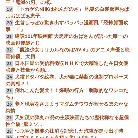
王「鬼滅の刃」に概...
「トカゲのNHKは死んだのさ」 地獄の白髪濁声おぱ
19
よおばぱぁ恵子...
BS11とBS12が中韓ドラマ
５つのお題と「稀代の土方
の週間68本の驚愕大全貌 写
俳優の形成に埋蔵された奥
生首しっぽが動き出すパラパラ漫画風「恐怖顔面攻
20
真32枚から緊迫する2大左
深き渓谷・歴代の名コンビ
撃！！」
翼放送局を通じた中韓日本
と女師匠の淡き陰影」
侵略
建設101年映画館 大黒座のおばさんが語った唯一の
21
映画俳優袋とじ
「魔法少女リリカルなのはViVid」のアニメ声優と映
22
画俳優、大切...
日本国民の受信料徴収ＮＨＫで大躍進した在日女優
23
第95回米国アカデミー賞 モ
声優界のレジェンド野沢那
ンローはもろく沈んだ「60
智の功績たち アラン・ド
強運と技量から順...
歳女性という概念」をぶち
ロン～スペースコブラ～パ
犬猫ドタバタ絵巻。犬が猫に禁断の強制プロポーズ
壊した女優と「穴であるマ
ックインミュージック
24
ス」 映画111本主演64本の
の真相？！
「あゝ偉大なトニー・カー
ティス」
倒れこんだ愛犬！！爆暇の行方「刺激的なワンコた
25
ち」
夢と現実をさまようマダムチワワが寄せるほのかな
26
ああ嘆きのソニーどん 日発
「嘘と誠」西城秀樹の死真
純情
大踏外した外資6割越えの
実 マスコミ報道がまたやら
天知茂の弾丸27発の主演映画たちの歴代稀なる超個
27
大暴走列車”ポリコレ概念
かした嘘
破壊ですやん” 「KPOPガ
性全貌 ”脳ミソ...
ールズ!」に関与の声優のリ
つぶやき機能の抹消を記念した汽車が走り出す時
28
ベラル化に大貢献のミュー
ジックレイン噛み韓グ
ボブネミミッミと幸福と災いばあさん