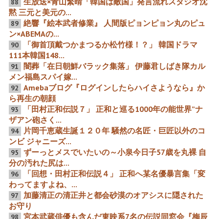
生放送×青山繁晴「韓国は敵国」発言流れスタジオ沈
伝説」
88
黙 三元と美元の...
絶響『絵本武者修業』 人間版ピョンピョン丸のピュ
89
ン×ABEMAの...
【ウラ版】真実の国民的映
忘れ去られた児童文学作家
画スターの忠臣蔵28つのウ
高垣眸と頭巾もの有名映画
「御首頂戴つかまつるか松竹様！？」 韓国ドラマ
90
ラを暴け
たち
111本韓国148...
闇葬「在日朝鮮バラック集落」 伊藤君しばき隊カル
91
メン福島スパイ嫁...
Amebaブログ『ログインしたらハイさようなら』か
92
ら再生の朝顔
売国ゲームアプリウォッチ
詐欺動画や反日動画作成で
「田村正和伝説７」 正和と巡る1000年の能世界”ナ
93
２０２３年１１月号 美少女
批判の中国AI動画作成バイ
ザアン砲さく...
の尻で釣られる情けなーい
トダンスの「Seedance
日本男児たち 木原誠二こと
2.0」を1時間30分程の大宣
片岡千恵蔵生誕１２０年 騒然の名匠・巨匠以外のコ
94
中北さんも余裕で「負け
伝したコレコレ
ンビ ジャニーズ...
確」のヌキほうだーい
「Seedance 2.0＝中国」コ
メント完全スルーの案件疑
ずーっとメスでいたいの～小泉今日子57歳を丸裸 自
95
惑
分の汚れた尻は...
「回想・田村正和伝説４」 正和へ某名優暴言集「変
96
戦前のスタープロダクショ
没後30年新解釈 無冠の女王
わってますよね、...
ンと戦後重々独立映画 千恵
の映画女優美空ひばりの
蔵と薩夫が右往左往すると
「罪と罰」たち
加藤清正の清正井と都会砂漠のオアシスに隠された
97
き
お守り
宮本武蔵俳優も含んだ東映系7名の伝説同窓会『梅辰
98