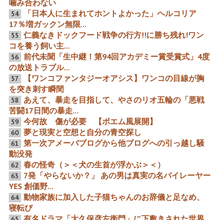
噛み合わない
メ
「日本人に生まれてホントよかった」ヘルコリア
54
17％増ガックン無限...
NHKに降り注ぐ”映天”嵐
テレビドラマの松田定次、
仁義なきドックフード戦争の行方!!に勝ち残れ!ワン
55
「無法松の一生 4Kデジタ
海江田譲二、松山容子 豪華
ル修復版」『日本誕生』袋
3競演録実現
コを養う飼い主...
とじ 紀元前映画記録
前代未聞「生中継！第94回アカデミー賞受賞式」4度
56
の放送トラブル...
【ワンコファンタジーオアシス】ワンコの目線が胸
57
を突き刺す瞬間
あえて、暴走を目指して、やさのリオ五輪の「悪戦
58
【動画7】「坊やだから
摩訶不思議 「いなばWanち
苦闘17日間の暴走...
さ」無恥無関心が招く中韓
ゅ〜る」もう1本コールと
ドラマ侵略手引き 中国人80
『刺青奇偶』『雪之丞変
今何故 傷が必要 【ポエム風展開】
59
韓国人20の外資比率100に
化』時代劇四大巨匠「泉
夢と現実と空想と自分の青空探し
よるマスゴミ支配恐怖
笠」
60
第一次アメーバブログから他ブログへの引っ越し騒
61
動没発
春の怪奇（＞＜犬の生首が浮かぶ＞＜）
62
7発「やらないか？」 あの男は真実の名バイレーヤー
63
4大巨匠へ襲いかかるテレ
裏の顔『地獄の裁きは俺が
ビドラマの荒波と砂嵐
する』から察する松方弘樹
YES 創価野...
と戦後を代表する名プログ
動物家族に加入した子猫ちゃんのお辞儀と足なめ、
64
ラムピクチャー
寝転び
有名ドラマ「大久保彦左衛門」に下敷きされた世界
65