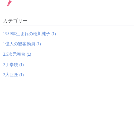
【第97回アカデミー賞】1
裏側の「爆発的繁栄 1年間
人超大差の3パイ（参拝）
の観客動員1000万人が4
カテゴリー
対決2025 こぼれそう落ち
作」
そうな絶頂時のおっぱい女
性の正体 横に盛り上がる巨
1989年生まれの松川純子 (1)
乳 ラララ乳がない！大いな
る貧乳スター絶賛大成長中
1億人の観客動員 (1)
2.5次元舞台 (1)
『カノジョも彼女』の手塚
中国人５０名韓国人１１名
2丁拳銃 (1)
プロ哀みと虎ノ門ニュース
日本顔の中国アニメ『彼女
の8月19日の中韓危険が共
もカノジョ』 日本人が知
鳴 巨匠手塚治虫が泣き姿が
るべき日本アニメ最悪の事
2大巨匠 (1)
見えた時に救世主高市早苗
態と侵略が同時進行中
とメイドラゴン
【忠臣蔵映画と黒澤明】ガ
和太鼓で不平不満を打ち鳴
ラパゴス志向の監督が忠臣
らせ！若者大暴れレア捕物
蔵映画を許されず
劇と名作アニメ類似点