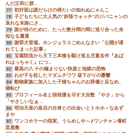
んだ正和に群...
初対面は謎だらけの得たいの知れぬにゃんこ
77
子どもたちに大人気の”妖怪ウォッチ”のジバニャンの
78
第98回アカデミー賞授賞
淡島千景生誕100年 三ちゃ
哀れな末路にさ...
式”18スターの追悼”限定公
んゴマに命の炎燃焼「小さ
開15分08秒に噛み付く CC
な春」を背負ったお景ちゃ
誰が何のために、たった数分間の間に巡り合った未
79
とBBの評価のすれ違い 某
んとオトコ村田入魂から愛
知なる遭遇
大名優「真実かどうかは関
と欲望に「甘美で残酷なこ
係ない 何を信じて生きるか
の二つの恋が息絶える！」
謝罪犬登場。ホンジュラスごめんなさい「公開が遅
80
だ。人は本来善良なもの
れてしまった記事」
だ。誇り勇気美徳すれ...
宝蔵院流から天下三本槍を駆け巡る児童名作『あば
81
れはっちゃく』につ...
杉良太郎80年目の「俺の命
NHKの『日本人が最も愛し
最高の八 十の極まりない快楽と地獄の恐怖
は燃えている」 芥川のスス
た男・石原裕次郎』過剰な
82
メ→良さん2025年新形態披
煽り番組は問題だらけ
わが子を枕したマダムチワワ 昼下がりの憂鬱
83
露・櫻野郎と突然合体”54
年間の空白” 「剣から燃え
動物家族に加入した子猫ちゃんのお辞儀と足なめ、
84
た男」貢献炎VS売国炎の競
寝転び
い合いの行方 2がつなげる6
つのキーワード
プロフィール名と頭領運を示す大吉数 「やさ」から
85
「やさしいなぁ ...
明治天皇の皇后の分身との出会いとトホホ～なあず
86
ギネス記録を巡る「男はつ
長崎県に謎を呼ぶ架空人物
らいよ!」VS「忠臣蔵」「鞍
「松平長七郎の墓」の意味
まや
馬天狗」＆紅白 倉木麻衣VS
ムハンマドへ「俺の名前は
ワンコホラーの現実。うらめしや～♪ワンチャン番町
87
新世代のアニソン女王LiSA
引導代わりだ。迷わず地獄
へ落ちるがよい!!」トルコ
皿屋敷
ライスも吹き飛ぶ「長七郎