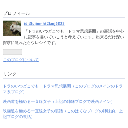
プロフィール
歴代の名製作者の閉ざされ
凄絶80年代女性アイドル戦
たサビ鍵扉をこじ開けた
「あなたに会えてよかっ
ら、国民的大作家がいた
た」 家庭教師のトライにコ
id:t8ujinmht2kmj5822
イズミ愕 フルムーン良妻キ
ャラと奪った社長の椅子は
「ドラのいつどこでも ドラマ思想展開」の裏話を中心
あたしンち
に記事を書いていこうと考えています。出来るだけ深い
探求に迫れたらウレシイです。
3世代でなく3時代オヤジド
「第91回アカデミー賞」進
このブログについて
ラマ集結 田村正和の引退を
撃全開74歳 足を丸出しリポ
巡る3大オヤジたち
ーターきゃわいい子
リンク
ドラのいつどこでも ドラマ思想展開（このブログのメインのドラ
マ系ブログ）
NHKの映画洗脳被害高齢者
正和伝説・番外 「耳なし芳
映画道を極める一直線女子（上記の姉妹ブログで映画メイン）
たちの呪縛を解け 歴代映画
一」に紡ぐ『コレ』空白12
三大プロデューサーから浮
年 田村兄弟⇒『アレ』の半
映画道を極める一直線女子の裏話（このはてなブログの姉妹的、上
かぶ片手打ち排除
世紀に「笠森お仙」 ウソダ
が転がり落ちる陸日女文の
記ブログの裏話）
千年タイケツダ