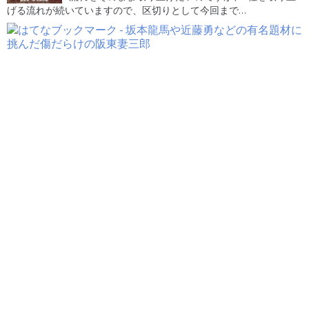
げる流れが続いていますので、区切りとして今回まで…
マスメディアが取り上げな
東京国立近代美術館フィル
い渡辺邦男映画伝説 本当大
ムセンターの傍で撮影の不
巨匠伝説の数々功績に迫れ
思議写真と残尿忠臣蔵映画
記事こぼれ話
第96回アカデミー賞 日本映
時代劇・水戸黄門と現代
画2部門受賞躍進だと「極
劇・特別機動捜査隊に衝撃
偏りガオー」のホラを吹く
の関与。佐々木助三郎と刑
マス共 全肯定の落とし穴
事を1週間に演じた男
親分と子分の関係強化と日
本植民地化の恐怖
あの森繁久彌も片岡千恵蔵
「鬼滅の刃」 の鬼たち『あ
を大きく下回る現実を暴露
ばれはっちゃく』『半沢直
投下
樹』 『SUITS／スーツ』3
国製作から垣間見る日ドラ
崩壊と再生一手