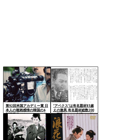
第92回米国アカデミー賞 日
"アベクス"は有名題材83越
本人の複雑感情の韓国の4
えの激異 有名題材総数200
部門受賞ドキュメントと老
＆国民的100＆主演140 超
体スコセッシが立った瞬間
次元俳優が”名優である簡
単と明確な理由” 出しまっ
せ貴重資料の「時代劇の王
者」紹介のワケ