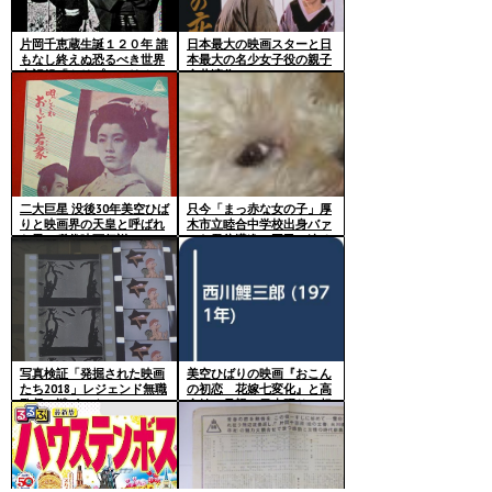
片岡千恵蔵生誕１２０年 誰
日本最大の映画スターと日
もなし終えぬ恐るべき世界
本最大の名少女子役の親子
大記録「トリプルミリオ
全共演作
ン」「ダブルミリオン」
「ミリオン」の三大連発を
暴け
二大巨星 没後30年美空ひば
只今「まっ赤な女の子」厚
りと映画界の天皇と呼ばれ
木市立睦合中学校出身バァ
た男の稀代映画伝説
～ヤ勇往邁進 国民に迫る
ホラー越え還チカオンナの
現怖
写真検証「発掘された映画
美空ひばりの映画『おこん
たち2018」レジェンド無職
の初恋 花嫁七変化』と高
監督の謎ポスターシーン
倉健の母親と日本踊りの超
功労者