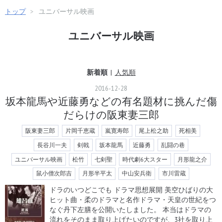
トップ
>
ユニバーサル映画
3月1日のテレビ東京「ガイ
某大俳優人気の証拠写真の
アの夜明け」中国侵攻賞賛
大黒座 戦後通産映画監督本
ユニバーサル映画
の売国 「佐世保基地付近の
数ベスト5巨匠
ハウステンボスが「中国共
産党幹部の子弟」による買
収の大危険 ゆるゆるのエン
タメ業界から中国の日本侵
略
新着順
人気順
2016
-
12
-
28
片岡千恵蔵生誕１２０年
戦後の稲垣浩と黒澤明の東
坂本龍馬や近藤勇などの有名題材に挑んだ傷
「鮮烈名匠巨匠外コンビ」
宝のみの時代劇の監督数と
頭巾顔が腐った日本映画界
電通の優遇証拠
だらけの阪東妻三郎
にくさび打つメッセージ 歴
代編集者と伝説兄弟 監督進
出歴戦脚本家 ３７分の謎映
阪東妻三郎
片岡千恵蔵
嵐寛寿郎
尾上松之助
死相美
画
長谷川一夫
剣戟
坂本龍馬
近藤勇
乱闘の巷
ユニバーサル映画
松竹
七剣聖
時代劇6大スター
月形龍之介
騙されるな！マズゴミ賊が
売国芸能ウォッチ2023年10
鼠小僧次郎吉
月形半平太
中山安兵衛
市川雷蔵
デッチあげる「国民的」
月号 テレビマスコミはジャ
「大女優」×2のデマ工作 松
ニー喜多川による未成年た
ドラのいつどこでも ドラマ思想展開 美空ひばりの大
本人志「ムフフ疑惑」の12
ちへの「アナル〇ックス」
名のメスたち 浜田雅功に公
に関して、完全無視を決め
ヒット曲・柔のドラマと名作ドラマ・天皇の世紀をつ
開セクハラされるＹＯＵ
込んでいる
なぐ丹下左膳を公開いたしました。 本当はドラマの
流れをそのまま取り上げたいのですが、3社を取り上