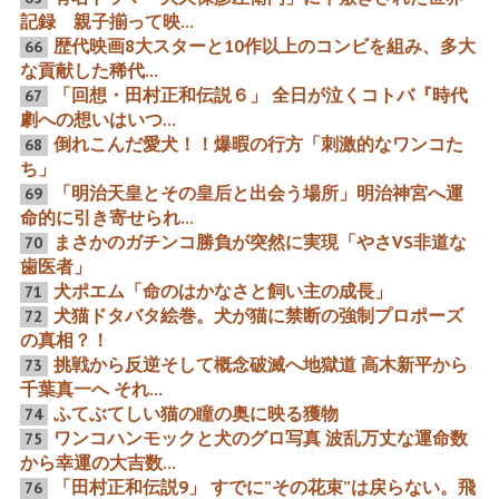
記録 親子揃って映...
歴代映画8大スターと10作以上のコンビを組み、多大
66
な貢献した稀代...
(追悼特別企画・原節子)マ
壮絶6時間5分 第93回米国
スコミが無視する原節子の
アカデミー賞の先見えぬ深
「回想・田村正和伝説６」 全日が泣くコトバ『時代
67
痕跡の1ページ
夜の戦いドキュメント
劇への想いはいつ...
倒れこんだ愛犬！！爆暇の行方「刺激的なワンコた
68
ち」
「明治天皇とその皇后と出会う場所」明治神宮へ運
69
命的に引き寄せられ...
3500万人ヒット映画の予告
日本を代表する少女子役と
まさかのガチンコ勝負が突然に実現「やさVS非道な
70
編に「植木千恵」の名前が
植木千恵と少女役女優のト
歯医者」
クレジットされるスーパー
ップのメアリー・ピックフ
名誉
ォードのキセキの競演
犬ポエム「命のはかなさと飼い主の成長」
71
犬猫ドタバタ絵巻。犬が猫に禁断の強制プロポーズ
72
の真相？！
挑戦から反逆そして概念破滅へ地獄道 高木新平から
73
千葉真一へ それ...
月形龍之介の助演代表作と
映画俳優伝説 主演100作以
ふてぶてしい猫の瞳の奥に映る獲物
74
「雄呂血」名匠 知られざる
上と助演400作以上を同時
ワンコハンモックと犬のグロ写真 波乱万丈な運命数
多数代表作から不思議な悲
の世界歴代記録
75
運
から幸運の大吉数...
「田村正和伝説9」 すでに”その花束”は戻らない。飛
76