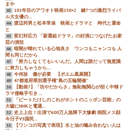
うし」進撃の堺雅人
まや
101年目のアワオト映画150×2 鍵7つの激烈ライバ
43
ル大女優の...
真実の光 マーロン・ブラ
ギネス記録は破られた 現代
ンドと三船敏郎の×××
の映画不可能を実現させた
渡辺邦男と松本常保 映画とドラマと 時代と運命
44
男たち『討たるゝ者』と
と
『討たるゝ兄弟』
変幻対応力 「新選組ドラマ」の好演につなげたお家
45
芸の演技
暗闇が晴れている心地良さ ワンコもニャンコも 人
46
間も同じだから
「努力しなくてもいいんだ。人間は誰だって無意識
松井秀喜動画「出てる出て
浅野内匠頭を超えて内幕の
47
る朴が出ている～」韓国人
忠臣蔵千姿万態 岡部美濃守
に努力しちゃうから...
疑惑＆唯一映画メカ○○○ フ
役から映画社長と女優のガ
ジ金光修社長退任＆能美市
ッチンコ
今何故 傷が必要 【ポエム風展開】
48
焼肉屋ゆうちゃんコネクシ
47都道府県別選手権”島の五輪開催”
49
ョン
【動画7】「坊やだからさ」無恥無関心が招く中韓ド
50
ラマ侵略手引き ...
「ビートたけしのこれがホントのニッポン芸能」の
51
Mr.サンデー訃報特集の反日
売国アニメウォッチ2023年
大嘘にNHKと電通...
「視聴男」こと田村正和の
1月号 壺なのか？あにまい
史上上位！出演で600万人急降下大惨劇 病院メス顔
52
国民的父 マスコミが伝達Ｎ
「お兄ちゃんはおしまい」
Ｏの在日レジェンド女優
の背後に韓国人400名 スク
今日子VS国民...
エニのニーアは実質中国ア
【ワンコの写真で表現】水と油の噛み合わない人は
ニメ 監督・王麗花は日本の
53
皮を被ったテンセントアニ