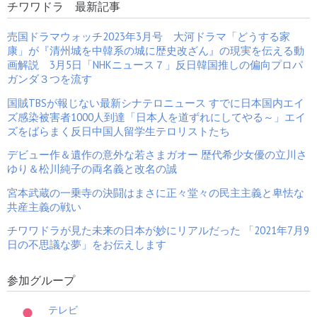
チワワドラ 最新記事
売国アニメウォッチ２０２
中国共産党テンセント新作
売国ドラマウォッチ2023年3月号 大河ドラマ「どうする家
３年５月号 朝鮮人７０名大
ゲームアプリの横文字の皮
康」が『清州城を中韓系の城に歴史改ざん』の現実を伝える動
規模動員「アイドルマスタ
を破ると「凶暴赤旗獣と子
画解説 3月5日「NHKニュース７」反日韓国推しの偏向プロパ
ー シンデレラガールズ
分キムチ野郎が飛び出し
U149」に反日三国人１００
た」売国角川ニコニコやア
ガンダ３つを流す
名判明を徹底解説
ニメ声優や中華MC
国賊TBSが報じない最新シナテロニュース すでに日本国内エイ
ズ感染被害者1000人到達「日本人を道ずれにしてやる～」エイ
ズをばらまく反日中国人留学生テロリストたち
「映画を極めろ一直線女子
売国映画ウォッチ２０２
の裏道ばやり」開設のお知
３．２月号 過去に在日〇
デビュー作＆遺作の意外な若さまガオー 歴代希少女優の立川さ
らせ
〇人をカミングアウトした
ゆり＆松川純子の両名義と改名の誠
男を大作家の池波正太郎の
生誕１００年の記念映画の
主演に起用の問題 『レジェ
宮本武蔵の一乗寺の決闘はまさに正々堂々の民主主義と卑怯な
ンド＆バタフライ』は整形
共産主義の戦い
がお家芸の韓国の宣伝の疑
惑
チワワドラが見た未来の日本が妙にリアルだった 「2021年7月9
日の不思議な夢」をお伝えします
「田村正和伝説・番外」
「why何故に信じられるの
実に特別なご招待へようこ
か」（by趙）”TikTok宣伝
そ！亮＆高廣・女優陣へ半
奴は全員中国工作員”
世紀超越「牡丹灯籠」「四
TikTok＝バイトダンスの中
参加グループ
谷怪談」 「笠森お仙」「耳
国共産党員数千人と判明
なし芳一」ウソダも転がる
バイトダンス上級管理職に
陸日の女文頂上対決ダ
共産党員130人 バイトダ
テレビ
ンス日本に数百名...