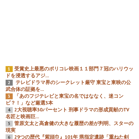
いったいぜんたい「どうー
「回想・田村正和伝説４」
なってるの?!」 貴重ゴダー
正和へ某名優暴言集「変わ
ルと整形芸能人批判の世界
ってますよね、やっぱり」
上位大女優の正論 偽善国賊
「おんなじですよ、印象
と化したＮＨＫを倒せ
は、ほとんど黙っててね」
の仰天 親父と永遠の京都府
久美浜海岸
有頂天天国から烙印の生き
「第91回アカデミー賞」 大
地獄 そして出会った「えく
量黒人たちとマハーシャ
受賞史上最悪のポリコレ映画１１部門７冠のハリウッ
1
らん社」の男
ラ・アリ 抱き合うワケ有中
ドを浸透するアジ...
年男性2人2組登壇
テレビドラマ界のシークレット厳守 東宝と東映の公
2
武合体の証拠を...
「あのフジテレビと東宝の名ではななく、迷コン
3
ビ？！」など厳選3本
2大視聴率30パーセント 刑事ドラマの形成貢献のTV
「回想・田村正和伝説３」
【映画残念物語】テレビが
4
意外な趣味に焚火がある。
無視する松竹時代劇映画の
名匠と映画巨...
自宅の庭で枯葉を燃やして
巨匠たちの秘め蜜をつっつ
一人静かに過ごすのが好き
け
菅原文太と高倉健の大きな履歴の差が判明、スターの
5
という僕は泣いちっち 萩バ
現実
ァ「過去の話をしちゃいけ
ない」
29つの歴代『紫頭巾』101年 県指定遺跡「重ねた剣
6