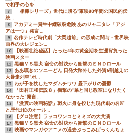
で相手の心を...
「相棒シリーズ」世代に贈る"東映80年間の国民的伝
7
実は真っ赤なブルーアーカ
歴代5大映画俳優と30作以
統...
イブ「写真17枚のスタッフ
上で共演の希少名優 映画
アカデミー賞生中継破裂危険 あのジャ二タレ「アジ
8
表記に中国人が合計100名
460作の原健策と7大巨匠の
越えの歴代最大の衝撃 日本
大映画音楽家
アは一つ」発言 ...
ズラ中国アニメ」 アニメ業
名作テレビ時代劇「大岡越前」の形成に関与・世界映
界やゲーム業界や声優業界
9
へ中国の浸透工作が着実に
画界の大レジェン...
進んでいる危険な現実③
【映画壮絶秘話】たった4年の黄金期を生涯背負った
10
映画スター
千恵蔵御大VS天皇20年ぶり
【テレビドラマ貢献】松本
黒猫ＶＳ黒犬 宿命の対決から衝撃のＥＮＤロール
11
再会 歴代名場面「遠山桜」
常保と映画の通産42作とテ
初形成VS幻の吉川文学珍映
レビドラマ22作の謎
ああ嘆きのソニーどん 日発大踏外した外資6割越えの
12
画
大暴走列車”ポ...
わが子を枕したマダムチワワ 昼下がりの憂鬱
13
「田村正和伝説８」衝撃の”弟と同じ教室になりたく
14
なかった”発言 ...
「激震の映画秘話」戦火に身を投じた現代劇の名匠
15
50作近く膨大な代表作を残
なななんとっ！町山智浩が
と歴代1位のオール...
した映画大音楽家の行く末
主人公「生中継！第94回ア
『国士無双』
カデミー賞受賞式」とあい
【グロ注意】ラッコワンコとミミズの大共演
16
ちトリエンナーレ 書類送検
黒猫ＶＳ黒犬 宿命の対決から衝撃のＥＮＤロール
と在日の証拠動画
17
映画やマンガやアニメの過去ぶっこみぱっくんちょ
18