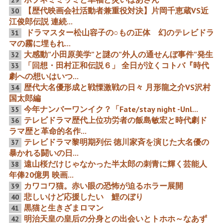
29
ル”オタクに優しくない”i
【歴代映画会社活動者兼重役対決】片岡千恵蔵VS近
－...
30
江俊郎伝説 連続...
101年目のアワオト映画
渡辺邦男と松本常保 映画
ドラマスター松山容子の○もの正体 幻のテレビドラ
31
150×2 鍵7つの激烈ライバ
とドラマと 時代と運命と
マの霧に埋もれ...
ル大女優の淡島千景と乙羽
信子の連関断絶開錠はデッ
大感動”小田原美学”と謎の”外人の通せんぼ事件”発生
32
トヒート
「回想・田村正和伝説６」 全日が泣くコトバ『時代
33
劇への想いはいつ...
歴代大名優形成と戦慄激戦の日々 月形龍之介VS沢村
34
国太郎編
「田村正和伝説11」 歴代
ホラー映画の巨匠を輩出し
今年ナンバーワンイク？「Fate/stay night -Unl...
35
「眠の殻」を破った中性的
た映画スターとの秘密のエ
アノ2世で大スター同士の
ピソード？？
テレビドラマ歴代上位功労者の飯島敏宏と時代劇ド
36
痛み分けと対極二つの不思
ラマ歴と革命的名作...
議さ
テレビドラマ黎明期列伝 徳川家斉を演じた大名優の
37
暴かれる闘いの日...
遠山桜だけじゃなかった半太郎の刺青に輝く芸能人
38
年俸20億男 映画...
鍔鳴浪人の西梧郎とスペン
「どうする拓哉」売国芸能
カワコワ猫。赤い眼の恐怖が迫るホラー展開
サー・トレイシーの名作と
ウォッチ2023年10月号 木
39
「天狗廻状」が顔出したと
村拓哉を襲った性獣ごっく
悲しいけど応援したい 鯉のぼり
40
き
ん喜多川「ＹＯＵ、悪役や
っちゃいなよ～」「主演で
黒猫と生きざまロマン
41
散っちゃいなよ～」共謀隠
明治天皇の皇后の分身との出会いとトホホ～なあず
42
蔽常習犯マスゴミ 「拓哉危